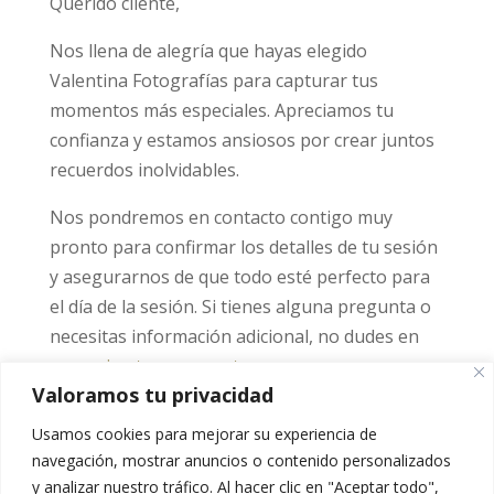
Querido cliente,
Nos llena de alegría que hayas elegido
Valentina Fotografías para capturar tus
momentos más especiales. Apreciamos tu
confianza y estamos ansiosos por crear juntos
recuerdos inolvidables.
Nos pondremos en contacto contigo muy
pronto para confirmar los detalles de tu sesión
y asegurarnos de que todo esté perfecto para
el día de la sesión. Si tienes alguna pregunta o
necesitas información adicional, no dudes en
comunicarte con nosotros
.
Valoramos tu privacidad
Gracias de nuevo por elegirnos. ¡Nos vemos
Usamos cookies para mejorar su experiencia de
pronto!
navegación, mostrar anuncios o contenido personalizados
y analizar nuestro tráfico.
Al hacer clic en "Aceptar todo",
Con cariño,